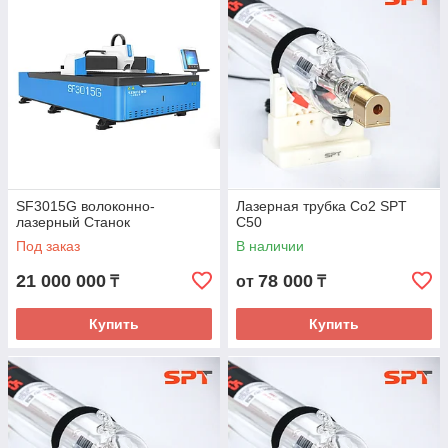
SF3015G волоконно-
Лазерная трубка Co2 SPT
лазерный Станок
C50
Под заказ
В наличии
21 000 000
78 000
₸
от
₸
Купить
Купить