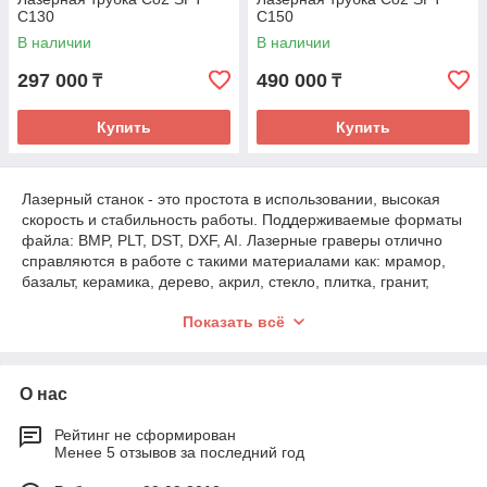
C130
C150
В наличии
В наличии
297 000
490 000
₸
₸
Купить
Купить
Лазерный станок - это простота в использовании, высокая
скорость и стабильность работы. Поддерживаемые форматы
файла: BMP, PLT, DST, DXF, AI. Лазерные граверы отлично
справляются в работе с такими материалами как: мрамор,
базальт, керамика, дерево, акрил, стекло, плитка, гранит,
двухслойные пластики, кожа и кожзаменители, ткань, резина
Показать всё
и других неметаллических материалах. Данные станки
получили широкое использование в изготовлении поделок,
сувенирных изделий, в текстильном производстве и
производстве небольших моделей и прототипов. Прост в
О нас
управлении, не прихотлив в обслуживании.
Рейтинг не сформирован
Менее 5 отзывов за последний год