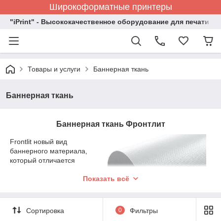
Широкоформатные принтеры
"iPrint" - Высококачественное оборудование для печати
Товары и услуги
Баннерная ткань
Баннерная ткань
Баннерная ткань Фронтлит
Frontlit новый вид
баннерного материала,
который отличается
высокими показателями
Показать всё
износостойкости. Ткань
двухсторонняя. Для
печати
используется лакированный
внешний слой. За счет
Сортировка
0
Фильтры
нанесения специального