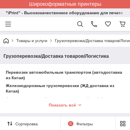
Широкоформатные принтеры
"iPrint" - Высококачественное оборудование для печати
Товары и услуги
Грузоперевозка/Доставка товаров/Логи
Грузоперевозка/Доставка товаров/Логистика
Перевозки автомобильным транспортом (автодоставка
из Китая)
Железнодорожные грузоперевозки (ЖД доставка из
Китая)
Авиаперевозки из Китая
,
направление Китай-Алматы-
Москва
Показать всё
Экспресс-доставка (быстрая доставка) из Китая
Сборные грузы из Китая (консолидация грузов из
Сортировка
0
Фильтры
Китая)