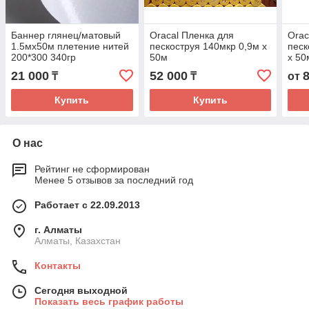
Баннер глянец/матовый
Oracal Пленка для
Orac
1.5мх50м плетение нитей
пескоструя 140мкр 0,9м х
песк
200*300 340гр
50м
х 50
21 000
52 000
₸
₸
от
Купить
Купить
О нас
Рейтинг не сформирован
Менее 5 отзывов за последний год
Работает с 22.09.2013
г. Алматы
Алматы, Казахстан
Контакты
Сегодня выходной
Показать весь график работы