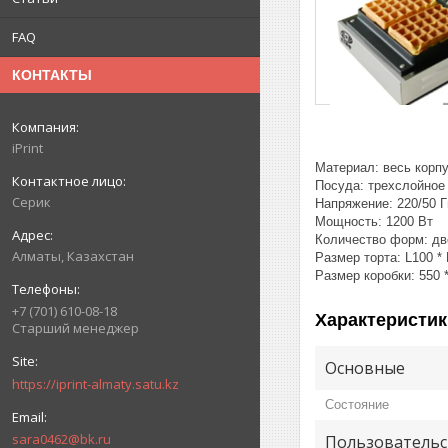
FAQ
КОНТАКТЫ
iPrint
Материал: весь корп
Посуда: трехслойное
Серик
Напряжение: 220/50 Г
Мощность: 1200 Вт
Количество форм: дв
Алматы, Казахстан
Размер торта: L100 *
Размер коробки: 550 *
+7 (701) 610-08-18
Характеристик
Старший менеджер
Основные
https://iprint-almaty.satu.kz
Состояние
sara0462@bk.ru
Пользовательс