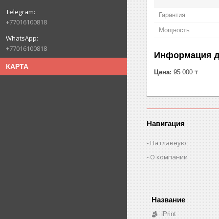
Гарантия
+77016100818
Мощность
+77016100818
Информация д
КАРТА
Цена:
95 000 ₸
Навигация
На главную
О компании
iPrint