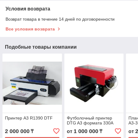
Условия возврата
Возврат товара в течение 14 дней по договоренности
Все условия возврата
Подобные товары компании
Принтер А3 R1390 DTF
Футболочный принтер
Пла
DTG A3 формата 330А
А3-
2 000 000
1 000 000
₸
от
₸
от