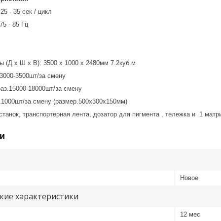
5 - 35 сек / цикл
75 - 85 Гц
меры (Д х Ш х В): 3500 х 1000 х 2480мм 7.2куб.м
 3000-3500шт/за смену
раз.15000-18000шт/за смену
з.1000шт/за смену (размер.500х300х150мм)
станок, транспортерная лента, дозатор для пигмента , тележка и 1 матр
и
Новое
кие характеристики
12 мес