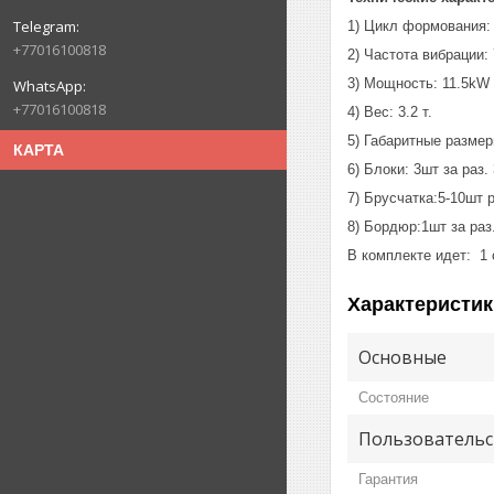
1) Цикл формования: 2
+77016100818
2) Частота вибрации: 
3) Мощность: 11.5kW
+77016100818
4) Вес: 3.2 т.
5) Габаритные раз
КАРТА
6) Блоки: 3шт за раз.
7) Брусчатка:5-10шт 
8) Бордюр:1шт за ра
В комплекте идет: 1 
Характеристик
Основные
Состояние
Пользовательс
Гарантия