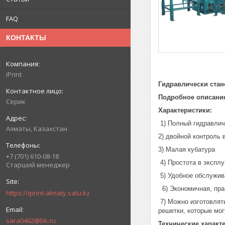
FAQ
КОНТАКТЫ
iPrint
Гидравлически стан
Подробное описани
Серик
Характеристики:
1) Полный гидравлич
Алматы, Казахстан
2) двойной контроль 
3) Малая кубатура
+7 (701) 610-08-18
4) Простота в экспл
Старший менеджер
5) Удобное обслужив
6) Экономичная, пра
https://iprint-almaty.satu.kz
7) Можно изготовлят
решетки, которые мог
sara0462@bk.ru
Технические характ