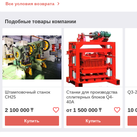
Все условия возврата
Подобные товары компании
Штамповочный станок
Станки для производства
Q3-
CH25
сплитерных блоков Q4-
40A
2 100 000
1 500 000
10 
₸
от
₸
Купить
Купить