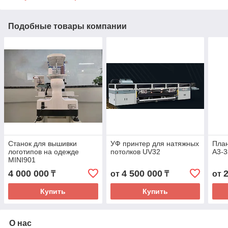
Подобные товары компании
Станок для вышивки
УФ принтер для натяжных
Пла
логотипов на одежде
потолков UV32
А3-
MINI901
4 000 000
4 500 000
₸
от
₸
от
Купить
Купить
О нас