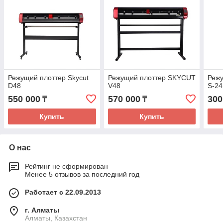
Режущий плоттер Skycut
Режущий плоттер SKYCUT
Режу
D48
V48
S-24
550 000
570 000
300
₸
₸
Купить
Купить
О нас
Рейтинг не сформирован
Менее 5 отзывов за последний год
Работает с 22.09.2013
г. Алматы
Алматы, Казахстан