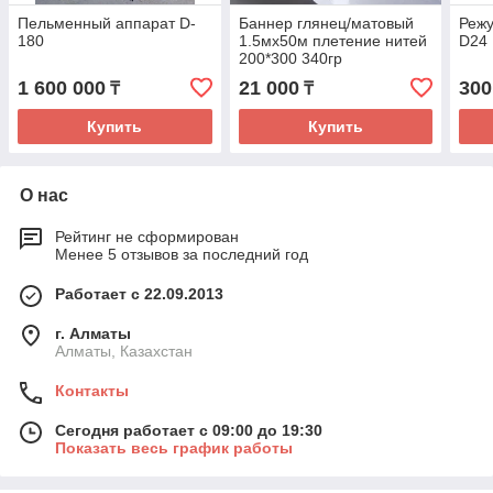
Пельменный аппарат D-
Баннер глянец/матовый
Режу
180
1.5мх50м плетение нитей
D24
200*300 340гр
1 600 000
21 000
300
₸
₸
Купить
Купить
О нас
Рейтинг не сформирован
Менее 5 отзывов за последний год
Работает с 22.09.2013
г. Алматы
Алматы, Казахстан
Контакты
Сегодня работает с 09:00 до 19:30
Показать весь график работы