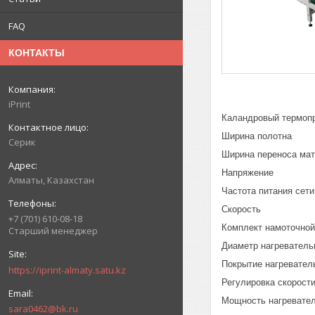
FAQ
КОНТАКТЫ
iPrint
Каландровый термопр
Ширина полотна 
Серик
Ширина переноса 
Напряжен
Алматы, Казахстан
Частота питани
Скорость
+7 (701) 610-08-18
Комплект намоточ
Старший менеджер
Диаметр нагреват
Покрытие нагревате
https://iprint-almaty.satu.kz
Регулировка скорост
Мощность нагревате
sara0462@bk.ru