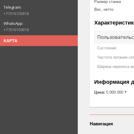
Размер станка
Вес, нет
+77016100818
Характеристик
+77016100818
Пользовательс
КАРТА
Состояние
Частота питания се
Ширина переноса м
Информация д
Цена:
5 000 000 ₸
Навигация