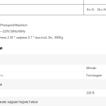
8㎡/h 16㎡/h
/Photoprint/Washtch
—220V,50Hz/60Hz
лина 2.92 * ширина 0.7 * высота1.3m, 300Kg
и
Mimaki
ель
Голландия
и
220 В
кие характеристики