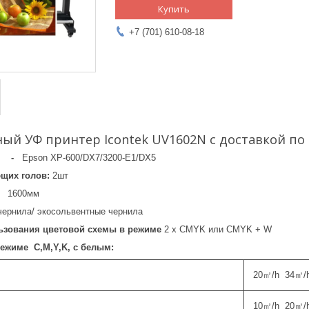
Купить
+7 (701) 610-08-18
ый УФ принтер Icontek UV1602N с доставкой по 
вы -
Epson XP-600/DX7/3200-E1/DX5
ющих голов:
2шт
 -
1600мм
ернила/ экосольвентные чернила
ьзования цветовой схемы
в режиме
2 х CMYK или CMYK + W
режиме C,M,Y,K, с белым:
20㎡/h 34㎡/
10㎡/h 20㎡/