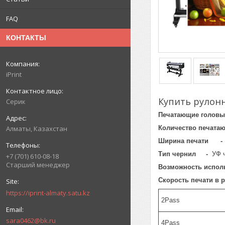
FAQ
КОНТАКТЫ
iPrint
Купить рулонн
Серик
Печатающие голо
Количество печата
Алматы, Казахстан
Ширина печати
Тип чернил -
УФ ч
+7 (701) 610-08-18
Старший менеджер
Возможность испол
Скорость печати в 
https://iprint-almaty.satu.kz
2Pass
sara0462@bk.ru
4Pass