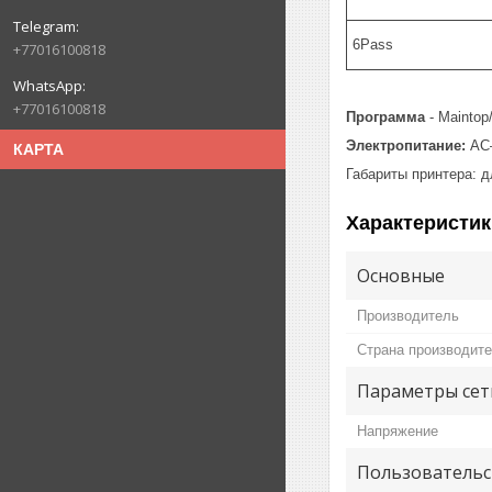
6Pass
+77016100818
+77016100818
Программа
- Maintop
Электропитание:
AC
КАРТА
Габариты принтера: д
Характеристик
Основные
Производитель
Страна производит
Параметры сет
Напряжение
Пользовательс