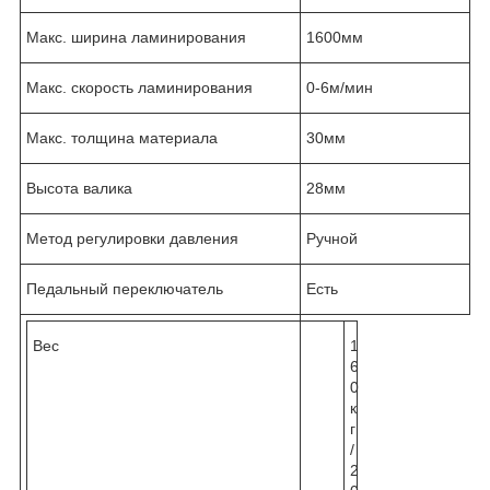
Макс. ширина ламинирования
1600мм
Макс. скорость ламинирования
0-6м/мин
Макс. толщина материала
30мм
Высота валика
28мм
Метод регулировки давления
Ручной
Педальный переключатель
Есть
Вес
1
6
0
к
г
/
2