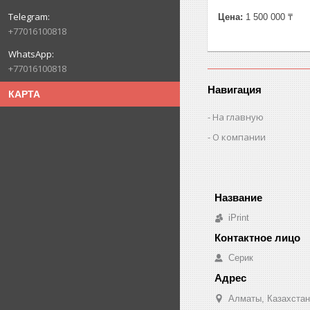
Цена:
1 500 000 ₸
+77016100818
+77016100818
Навигация
КАРТА
На главную
О компании
iPrint
Серик
Алматы, Казахстан