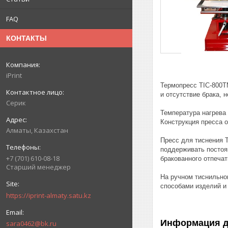
FAQ
КОНТАКТЫ
iPrint
Термопресс TIC-800T
и отсутствие брака, 
Серик
Температура нагрева
Конструкция пресса 
Алматы, Казахстан
Пресс для тиснения 
поддерживать постоя
+7 (701) 610-08-18
бракованного отпечат
Старший менеджер
На ручном тиснильно
способами изделий и 
https://iprint-almaty.satu.kz
Информация д
sara0462@bk.ru