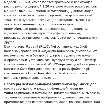
модели 1200 мм, что позволяет практически без отходов
резать рулоны шириной 1.26 м (также можно резать рулоны
меньшей ширины и листовые материалы). Данная модель
сочетает невысокую цену и широкий спектр применений
ткаих как визуальная реклама (производство вывесок и
указателей, штендеров, оформление витрин...),
автомобильная графика, персонализация текстильных
изделий при помощи термотрансферной плёнки,
производство стикеров и наклеек (резка по напечатанному) и
другое.
Все плоттеры
Redsail (РэдСэйл)
оснащены удобной
панелью управления и жидкокристалическим дисплеем, что
позволяет легко и быстро регулировать давление ножа и
скорость резки, устанавливать нулевую точку и пр. Плоттер
комплектуется программой
WinPCsign
для дизайна и резки и
плагином
CuteMate
для отправки на резку файлов *.plt,
сохраненных в
CorelDraw, Adobe Illustrator
и прочих
векторных редакторах на плоттер.
Плоттеры Redsail обладают уникальной функцией для
плоттеров данного класса - функцией резки по
типографическим меткам
, т.е. плоттеры способны вырезать
заранее напечатанные изображения. Данная функция
применяется для изготовления стикеров, наклеек, напольной