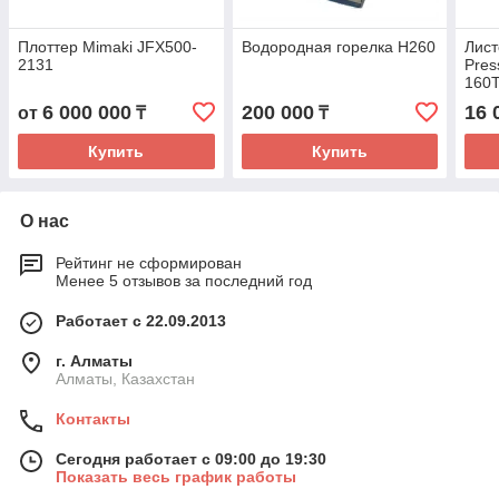
Плоттер Mimaki JFX500-
Водородная горелка H260
Лист
2131
Pres
160T
гидр
6 000 000
200 000
16 
от
₸
₸
Купить
Купить
О нас
Рейтинг не сформирован
Менее 5 отзывов за последний год
Работает с 22.09.2013
г. Алматы
Алматы, Казахстан
Контакты
Сегодня работает с 09:00 до 19:30
Показать весь график работы